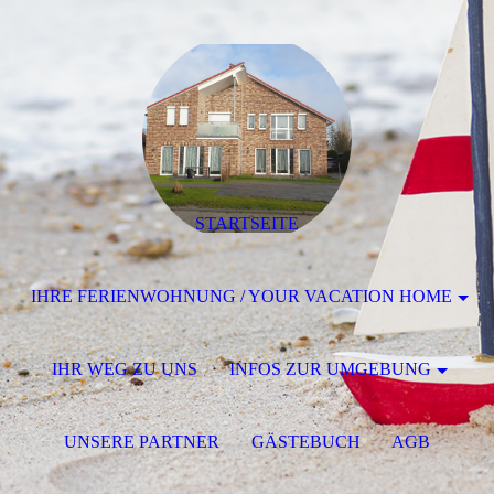
STARTSEITE
IHRE FERIENWOHNUNG / YOUR VACATION HOME
IHR WEG ZU UNS
INFOS ZUR UMGEBUNG
UNSERE PARTNER
GÄSTEBUCH
AGB